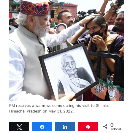
PM receives a warm welcome during his visit to Shimla,
Himachal Pradesh on May 31, 2022.
0
Tweet
Share
Share
Pin
SHARES